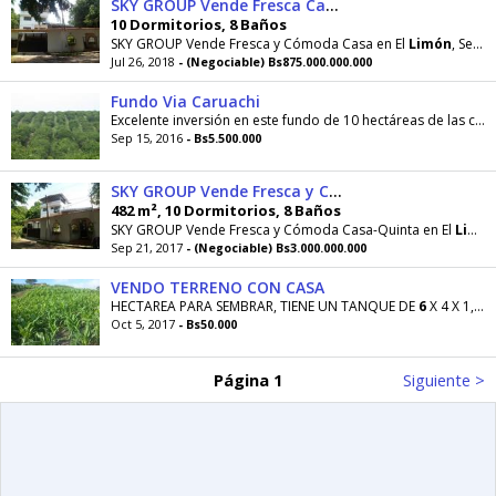
SKY GROUP Vende Fresca Casa en El Limón
10 Dormitorios, 8 Baños
SKY GROUP Vende Fresca y Cómoda Casa en El
Limón
, Sector Mario Briceño Iragorry. Espectacular
Jul 26, 2018
- (Negociable) Bs875.000.000.000
Fundo Via Caruachi
Excelente inversión en este fundo de 10 hectáreas de las cuales
Sep 15, 2016
- Bs5.500.000
SKY GROUP Vende Fresca y Cómoda CasaQuinta en El Limón
482 m², 10 Dormitorios, 8 Baños
SKY GROUP Vende Fresca y Cómoda Casa-Quinta en El
Limón
Sep 21, 2017
- (Negociable) Bs3.000.000.000
VENDO TERRENO CON CASA
HECTAREA PARA SEMBRAR, TIENE UN TANQUE DE
6
X 4 X 1,60 LA CASA ES DE PLATABANDA DE DOS
Oct 5, 2017
- Bs50.000
Página 1
Siguiente >