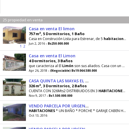
25 propiedad en venta
Casa en venta El limon
757 m², 5 Dormitorios, 1 Baño
Casa en Construción Lista para Estrenar, de 5
habitaciones
Jun 2, 2016
- Bs250.000.000
1
2
Casa en venta El Limon
4 Dormitorios, 3 Baños
que caracteriza al El
Limón
son sus aliados. Casa con un excelente diseño, cómodo y amplia, dispone de un amplio
Apr 26, 2018
- (Negociable) Bs19.064.580.000
CASA QUINTA LAS MAYAS EL LIMON
326 m², 3 Dormitorios, 2 Baños
CUENTA CON 326Mts2 DISTRIBUIDOS EN 3
HABITACIONES
, 
Nov 9, 2017
- Bs1.500.000.000
VENDO PARCELA POR URGENCIA ECONOMICA
HABITACIONES
* UN BAÑO * PORCHE * GARAJE CABEN HASTA 5 A
Oct 13, 2016