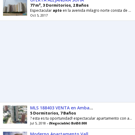
77 m², 3 Dormitorios, 2 Baños
Espectacular
apto
en la avenida milagro norte consta de 77m2 con pisos de porcelanato de
Oct 5, 2017
MLS 188403 VENTA en Ambassador La Lago LUJOSO Apartamento 530m2
5 Dormitorios, 7 Baños
? esta es tu oportunidad! espectacular apartamento con acabados de
Jul 5, 2018
- (Negociable) Bs650.000
Moderno Apartamento Valle Frio MLS 182902