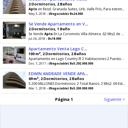
2 Dormitorios, 2 Baños
Apto
en Resd. Granada Suites, Urb. Valle Frío, Para estrenar, Pisos de Marmol, baños revestidos
May 3, 2018
- (Negociable) Bs24.000
Se Vende Apartamento en Villa Almeira
2 Dormitorios, 1 Baño
Se Vende
Apto
En La Coromoto Villa Almeira. 62 Mts2 de Construcción 2 (Con closet) 1(Con puerta
Jul 26, 2018
- Bs18.000
Apartamento Venta Lago Country 04Dic
100 m², 2 Dormitorios, 2 Baños
Apartamento en Lago Country lll 2 Habitaciones 2 Puestos de estacionamiento Cocina italiana Tope de cuarzo blanco Artefactos Ariston y teka Pisos de...
Dec 7, 2017
- (Negociable) Bs5.292.000.000
EDWIN ANDRADE VENDE APARTAMENTO EN EDIF. GRANADA SUITE SECTOR VALLE FRIÓ MLS 182902
69 m², 2 Dormitorios, 2 Baños
5.200 MILLONES Dormitorios: 2 Total Banos: 2 Mts2: 69 Estacionamiento: Cubierto MLS #18-2902
Mar 1, 2018
- (Negociable) Bs5.200.000.000
Página 1
Siguiente >