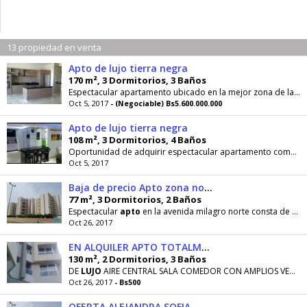
13 propiedad en venta
Apto de lujo tierra negra
170 m², 3 Dormitorios, 3 Baños
Espectacular apartamento ubicado en la mejor zona de la ciudad, consta de; sala comedor y cocina, 3 habitaciones la principal con vestier y baño...
Oct 5, 2017
- (Negociable) Bs5.600.000.000
Apto de lujo tierra negra
108 m², 3 Dormitorios, 4 Baños
Oportunidad de adquirir espectacular apartamento completamente actualizado ubicado en la mejor zona de la ciudad, el cual consta de, 108m2 3...
Oct 5, 2017
Baja de precio Apto zona norte
77 m², 3 Dormitorios, 2 Baños
Espectacular
apto
en la avenida milagro norte consta de 77m2 con pisos de porcelanato de
Oct 26, 2017
EN ALQUILER APTO TOTALMENTE AMOBLADO EN TIERRA NEGRA
130 m², 2 Dormitorios, 3 Baños
DE
LUJO
AIRE CENTRAL SALA COMEDOR CON AMPLIOS VENTANALES Y VISTA PANORAMICA PEQUEÑA TERRAZA 2 PUESTOS
Oct 26, 2017
- Bs500
OFERTA ALEJANDRA SOFIA