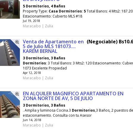
5 Dormitorios, 4 Baños
Property Type:
Casa
Dormitorios
:
5
Total Banos: 4 Mts2: 187.20
Estacionamiento: Cubierto MLS #18
Jul 19, 2018
Maracaibo | Zulia
Venta de Apartamento en
(Negociable) Bs10.6
5 de Julio MLS 181073....
KAREM BERNAL
3 Dormitorios, 3 Baños
Dormitorios
: 3 Total Banos: 3 Mts2: 120 Estacionamiento: Cubie
1073 Excelente Propiedad
Apr 12, 2018
Maracaibo | Zulia
EN ALQUILER MAGNIFICO APARTAMENTO EN
ZONA NORTE DE AV, 5 DE JULIO
3 Dormitorios, 3 Baños
. Amplia y luminosa Cocina.3
Dormitorios
,3 Baños, 2 puestos d
estacionamiento. Consulta con tu Asesor
Jun 14, 2018
Maracaibo | Zulia