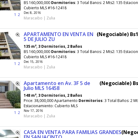
BS 160,000,000
Dormitorios
: 3 Total Banos: 2 Mts2: 135 Estacio
Cubierto MLS #16-12418
Dec 8, 2016
1
2
Maracaibo | Zulia
APARTAMENTO EN VENTA EN
(Negociable) Bs1
5 DE JULIO ZU
135 m², 3 Dormitorios, 2 Baños
BS 160,000,000
Dormitorios
: 3 Total Banos: 2 Mts2: 135 Estacio
Cubierto MLS #16-12418
Dec 15, 2016
1
2
Maracaibo | Zulia
Apartamento en Av. 3F 5 de
(Negociable) Bs
Julio MLS 16458
148 m², 3 Dormitorios, 2 Baños
Price: 38,000,000 Apartamento
Dormitorios
: 3 Total Baños: 2 M
Estacionamiento: Cubierto MLS
Nov 17, 2016
1
2
Maracaibo | Zulia
CASA EN VENTA PARA FAMILIAS GRANDES
(Negoc
EN SAN JACINTO