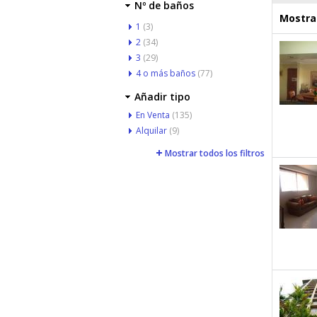
Nº de baños
Mostrar
1
(3)
2
(34)
3
(29)
4 o más baños
(77)
Añadir tipo
En Venta
(135)
Alquilar
(9)
Mostrar todos los filtros