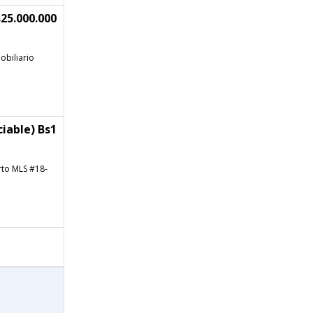
25.000.000
obiliario
iable) Bs1
rto MLS #18-