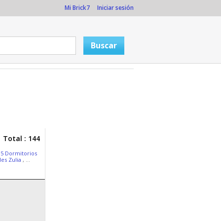
Mi Brick7
Iniciar sesión
Total : 144
 5 Dormitorios
les Zulia
, ...