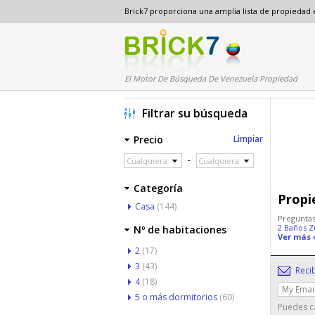
Brick7 proporciona una amplia lista de propiedad
El Motor De Búsqueda De Venezuela Propiedad
Filtrar su búsqueda
Precio
Limpiar
-
Cualquiera
Cualquiera
Categoría
Propi
Casa
(144)
Preguntas
2 Baños Z
Nº de habitaciones
Ver más 
2
(17)
3
(43)
Reci
4
(18)
5 o más dormitorios
(60)
Puedes ca