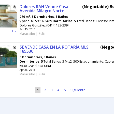
Dolores RAH Vende Casa
(Negociable) Bs
Avenida Milagro Norte
270 m², 5 Dormitorios, 3 Baños
y patio. MLS # 16-6489
Dormitorios
:
5
Total Baños: 3 Asesor Inm
Dolores González (0414) 123-2394
Sep 15, 2016
1
2
Maracaibo | Zulia
SE VENDE CASA EN LA ROTARÍA MLS
(Negoc
185530
5 Dormitorios, 3 Baños
Dormitorios
:
5
Total Banos: 3 Mts2: 300 Estacionamiento: Cubie
5530 Grandiosa
casa
Apr 26, 2018
Maracaibo | Zulia
1
2
3
4
5
Siguiente