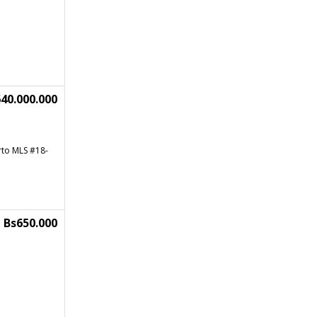
40.000.000
rto MLS #18-
Bs650.000
e