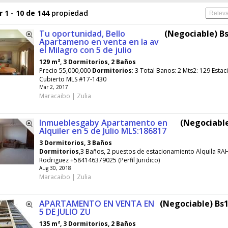
 1 - 10 de 144
propiedad
Tu oportunidad, Bello
(Negociable) Bs
Apartameno en venta en la av
el Milagro con 5 de julio
129 m², 3 Dormitorios, 2 Baños
Precio 55,000,000
Dormitorios
: 3 Total Banos: 2 Mts2: 129 Esta
Cubierto MLS #17-1430
Mar 2, 2017
Maracaibo | Zulia
Inmueblesgaby Apartamento en
(Negociable
Alquiler en 5 de Julio MLS:186817
3 Dormitorios, 3 Baños
Dormitorios
,3 Baños, 2 puestos de estacionamiento Alquila RA
Rodriguez +584146379025 (Perfil Juridico)
Aug 30, 2018
Maracaibo | Zulia
APARTAMENTO EN VENTA EN
(Negociable) Bs1
5 DE JULIO ZU
135 m², 3 Dormitorios, 2 Baños