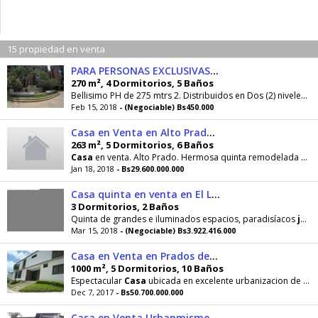
15 propiedad en venta
PARA PERSONAS EXCLUSIVAS Y DE LUJO
270 m², 4 Dormitorios, 5 Baños
Bellisimo PH de 275 mtrs 2. Distribuidos en Dos (2) niveles. Y con Excelentes acabados de primera y de muy buen gusto ubicado en una calle ciega de...
Feb 15, 2018
- (Negociable) Bs450.000
Casa en Venta en Alto Prado, , VE RAH: 18554
263 m², 5 Dormitorios, 6 Baños
Casa
en venta. Alto Prado. Hermosa quinta remodelada al estilo Victoriano, con acabados de
Jan 18, 2018
- Bs29.600.000.000
Casa quinta en venta en El Limón Maracay código: 181284
3 Dormitorios, 2 Baños
Quinta de grandes e iluminados espacios, paradisíacos
jardines
Mar 15, 2018
- (Negociable) Bs3.922.416.000
Casa en Venta en Prados del Este, , VE RAH: 168566
1000 m², 5 Dormitorios, 10 Baños
Espectacular
Casa
ubicada en excelente urbanizacion de
Ca
Dec 7, 2017
- Bs50.700.000.000
Casa en Venta Urbanmismo Privado Sector Niño Jesus El Limon