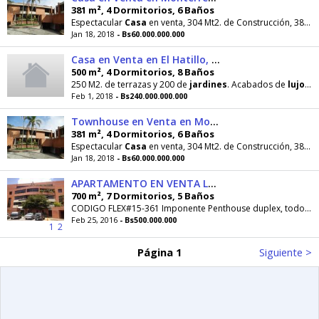
381 m², 4 Dormitorios, 6 Baños
Espectacular
Casa
en venta, 304 Mt2. de Construcción, 381 Mts2. de Terreno, acabados de
Jan 18, 2018
- Bs60.000.000.000
Casa en Venta en El Hatillo, , VE RAH: 1611945
500 m², 4 Dormitorios, 8 Baños
250 M2. de terrazas y 200 de
jardines
. Acabados de
lujo
, 4
Feb 1, 2018
- Bs240.000.000.000
Townhouse en Venta en Monterrey, , VE RAH: 1715666
381 m², 4 Dormitorios, 6 Baños
Espectacular
Casa
en venta, 304 Mt2. de Construcción, 381 Mts2. de Terreno, acabados de
Jan 18, 2018
- Bs60.000.000.000
APARTAMENTO EN VENTA LA BONITA
700 m², 7 Dormitorios, 5 Baños
CODIGO FLEX#15-361 Imponente Penthouse duplex, todo remodelado con acabados de
Feb 25, 2016
- Bs500.000.000
1
2
Página 1
Siguiente >