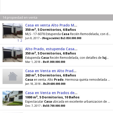
14 propiedad en venta
Casa en venta Alto Prado MLS 176078
350 m², 5 Dormitorios, 6 Baños
MLS - 17-6078 Estupenda
Casa
Recién Remodelada, con detalles de
Jun 8, 2017
- (Negociable) Bs3.050.000.000
1
2
Alto Prado, estupenda Casa en Venta 176078
350 m², 5 Dormitorios, 6 Baños
Estupenda
Casa
Recién Remodelada, con detalles de
lujo
, p
Mar 1, 2018
- Bs41.000.000.000
Casa en Venta en Alto Prado, , VE RAH: 18554
263 m², 5 Dormitorios, 6 Baños
Casa
en venta. Alto
Prado
. Hermosa quinta remodelada al estilo Victoriano, con acabados de
Jan 18, 2018
- Bs29.600.000.000
Casa en Venta en Prados del Este, , VE RAH: 168566
1000 m², 5 Dormitorios, 10 Baños
Espectacular
Casa
ubicada en excelente urbanizacion de Caracas, con una Vista bellisima, remodelada
Dec 7, 2017
- Bs50.700.000.000