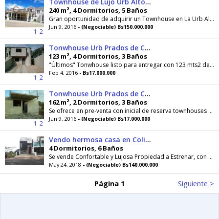
Townhouse de Lujo Urb Alto Prado del sur pocos metros después de LA CASCADA!
240 m², 4 Dormitorios, 5 Baños
Gran oportunidad de adquirir un Townhouse en La Urb Altos
Jun 9, 2016
- (Negociable) Bs150.000.000
1
2
Tonwhouse Urb Prados de Cafetal
123 m², 4 Dormitorios, 3 Baños
"Últimos" Tonwhouse listo para entregar con 123 mts2 de construcción en urbanismo privado de Turmero, descrito de la siguiente manera; Planta Baja:...
Feb 4, 2016
- Bs17.000.000
1
2
Tonwhouse Urb Prados de Cafetal Turmero
162 m², 2 Dormitorios, 3 Baños
Se ofrece en pre-venta con inicial de reserva townhouses en construcción ubicados en la Urb
Jun 9, 2016
- (Negociable) Bs17.000.000
1
2
Vendo hermosa casa en Colinas de Pirineos
4 Dormitorios, 6 Baños
Se vende Confortable y Lujosa Propiedad a Estrenar, con acabados de primera categoría ubicada en una de las Urbanizaciones más exclusivas de la...
May 24, 2018
- (Negociable) Bs140.000.000
Página 1
Siguiente >