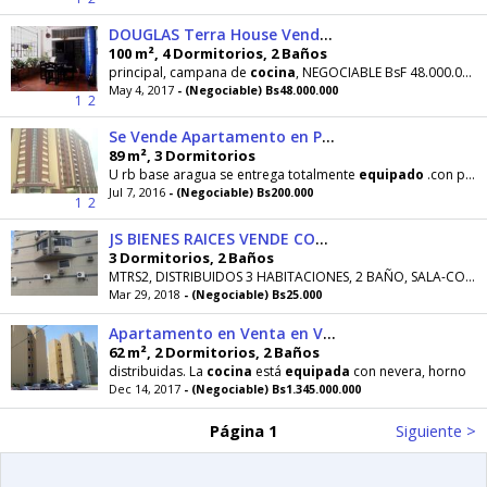
DOUGLAS Terra House Vende Apt en el Centro, Cerca Galería Plaza
100 m², 4 Dormitorios, 2 Baños
principal, campana de
cocina
, NEGOCIABLE BsF 48.000.000 y
May 4, 2017
- (Negociable) Bs48.000.000
1
2
Se Vende Apartamento en Parque Choroni
89 m², 3 Dormitorios
U rb base aragua se entrega totalmente
equipado
.con piso de porcelanato, cortinas hunters douglas
Jul 7, 2016
- (Negociable) Bs200.000
1
2
JS BIENES RAICES VENDE COMODO Y BELLO APARTAMENTO EN PLENA AV ALF
3 Dormitorios, 2 Baños
MTRS2, DISTRIBUIDOS 3 HABITACIONES, 2 BAÑO, SALA-COMEDOR,
Mar 29, 2018
- (Negociable) Bs25.000
Apartamento en Venta en Villas Geicas
62 m², 2 Dormitorios, 2 Baños
distribuidas. La
cocina
está
equipada
con nevera, horno
Dec 14, 2017
- (Negociable) Bs1.345.000.000
Página 1
Siguiente >