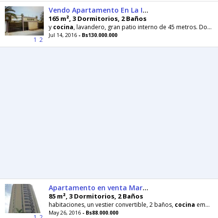
Vendo Apartamento En La Isla De Margarita
165 m², 3 Dormitorios, 2 Baños
y
cocina
, lavandero, gran patio interno de 45 metros. Dos puestos de estacionamiento.
Jul 14, 2016
- Bs130.000.000
1
2
Apartamento en venta Maracay San Jacinto
85 m², 3 Dormitorios, 2 Baños
habitaciones, un vestier convertible, 2 baños,
cocina
empotrada
May 26, 2016
- Bs88.000.000
1
2