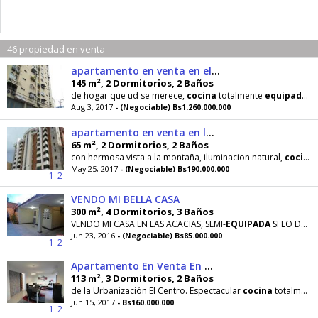
46 propiedad en venta
apartamento en venta en el centro de maracay
145 m², 2 Dormitorios, 2 Baños
de hogar que ud se merece,
cocina
totalmente
equipada
co
Aug 3, 2017
- (Negociable) Bs1.260.000.000
apartamento en venta en los chaguaramos
65 m², 2 Dormitorios, 2 Baños
con hermosa vista a la montaña, iluminacion natural,
cocina
May 25, 2017
- (Negociable) Bs190.000.000
1
2
VENDO MI BELLA CASA
300 m², 4 Dormitorios, 3 Baños
VENDO MI CASA EN LAS ACACIAS, SEMI-
EQUIPADA
SI LO DESEA LA CASA CONSTA DE 300 MTS, DOS PISOS, 4
Jun 23, 2016
- (Negociable) Bs85.000.000
1
2
Apartamento En Venta En Maracay El Centro Código FLEX: 173248
113 m², 3 Dormitorios, 2 Baños
de la Urbanización El Centro. Espectacular
cocina
totalmente
Jun 15, 2017
- Bs160.000.000
1
2