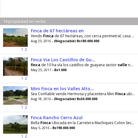
14 propiedad en venta
Finca de 67 hectáreas en
Vendo
Finca
de 67 hectáreas, con cerca perimetral, casa con dos cuartos un baño sala cocina
Aug 25, 2016
- (Negociable) Bs180.000.000
1
2
Finca Via Los Castillos de Guayana
finca
de 10 ha vía los castillos de guayana sector
valle
nuevo, posee luz y agua de manantial
May 25, 2017
- Bs1.000
1
2
Mini Finca en los Valles Altos de Aguirre Montalban
Sea Confiable vende Hermosa y placentera Mini
Finca
ubicada en Aguirre-Montalbán Estado Carabobo
Aug 18, 2016
- (Negociable) Bs50.000.000
1
2
Finca Rancho Cerro Azul
Bella
Finca
Ubicada en la Carretera Machiques Colon Sector
May 5, 2016
- Bs190.000.000
1
2