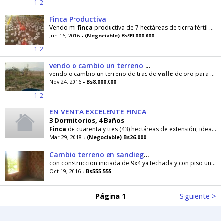
1
2
Finca Productiva
Vendo mi
finca
productiva de 7 hectáreas de tierra fértil y productiva para siembra y cría
Jun 16, 2016
- (Negociable) Bs99.000.000
1
2
vendo o cambio un terreno de 800 metros cuadrado en sandiego macomaco
vendo o cambio un terreno de tras de
valle
de oro para casa o mini
Nov 24, 2016
- Bs8.000.000
1
2
EN VENTA EXCELENTE FINCA
3 Dormitorios, 4 Baños
Finca
de cuarenta y tres (43) hectáreas de extensión, ideal para explotar la actividad agrícola
Mar 29, 2018
- (Negociable) Bs26.000
Cambio terreno en sandiego por vehiculo 2008 en adelante
con construccion iniciada de 9x4 ya techada y con piso una parte .... Esta ubicada en maco maco detras de
Oct 19, 2016
- Bs555.555
Página 1
Siguiente >