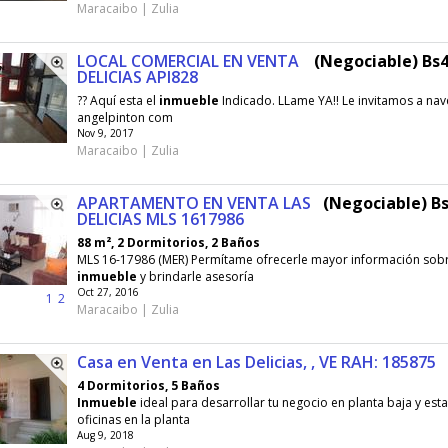
Maracaibo | Zulia
LOCAL COMERCIAL EN VENTA
(Negociable) Bs4
DELICIAS API828
?? Aquí esta el
inmueble
Indicado. LLame YA!! Le invitamos a na
angelpinton com
Nov 9, 2017
Maracaibo | Zulia
APARTAMENTO EN VENTA LAS
(Negociable) Bs
DELICIAS MLS 1617986
88 m², 2 Dormitorios, 2 Baños
MLS 16-17986 (MER) Permítame ofrecerle mayor información sobr
inmueble
y brindarle asesoría
Oct 27, 2016
1
2
Maracaibo | Zulia
Casa en Venta en Las Delicias, , VE RAH: 185875
4 Dormitorios, 5 Baños
Inmueble
ideal para desarrollar tu negocio en planta baja y est
oficinas en la planta
Aug 9, 2018