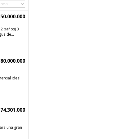
50.000.000
12 baños) 3
ua de...
80.000.000
ercial ideal
74.301.000
ara una gran