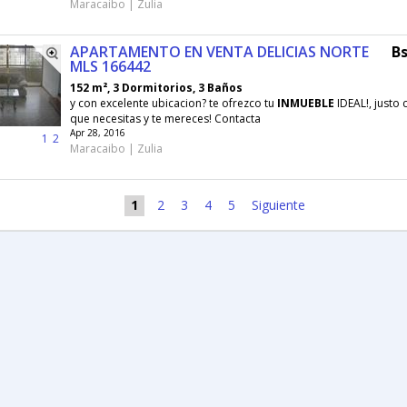
Maracaibo | Zulia
APARTAMENTO EN VENTA DELICIAS NORTE
Bs
MLS 166442
152 m², 3 Dormitorios, 3 Baños
y con excelente ubicacion? te ofrezco tu
INMUEBLE
IDEAL!, justo 
que necesitas y te mereces! Contacta
Apr 28, 2016
1
2
Maracaibo | Zulia
1
2
3
4
5
Siguiente