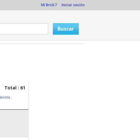
Mi Brick7
Iniciar sesión
Total : 61
daneta
,