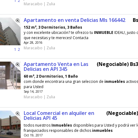
1
2
Maracaibo | Zulia
Apartamento en venta Delicias Mls 166442
Bs
152 m², 3 Dormitorios, 3 Baños
y con excelente ubicación? te ofrezco tu
INMUEBLE
IDEAL!, justo 
que necesitas y te mereces! Contacta
Apr 28, 2016
Maracaibo | Zulia
1
2
Apartamento Venta en Las
(Negociable) Bs3
Delicias en API 345
60 m², 2 Dormitorios, 1 Baño
com donde encontrara una gran seleccion de
inmuebles
activos
para Usted
Sep 14, 2017
Maracaibo | Zulia
Local Comercial en alquiler en
(Negociable)
Delicias API 45
todos nuestros
Inmuebles
disponibles para Usted y podrá ver 
franquiciados responsables de dichos
inmuebles
Oct 19, 2017