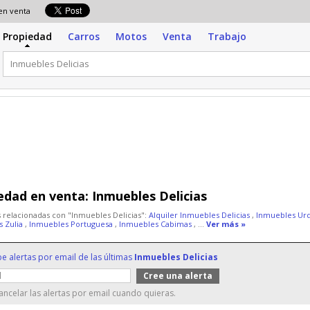
 en venta
Propiedad
Carros
Motos
Venta
Trabajo
edad en venta:
Inmuebles Delicias
 relacionadas con "Inmuebles Delicias":
Alquiler Inmuebles Delicias
,
Inmuebles Ur
s Zulia
,
Inmuebles Portuguesa
,
Inmuebles Cabimas
, ...
Ver más »
be alertas por email de las últimas
Inmuebles Delicias
ncelar las alertas por email cuando quieras.