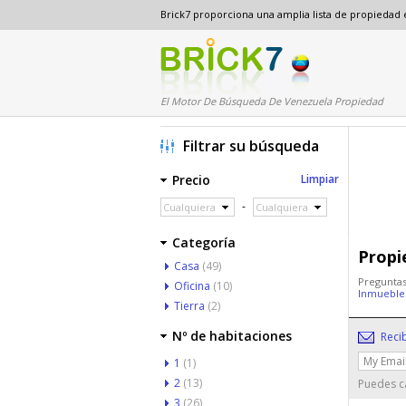
Brick7 proporciona una amplia lista de propiedad
El Motor De Búsqueda De Venezuela Propiedad
Filtrar su búsqueda
Precio
Limpiar
-
Cualquiera
Cualquiera
Categoría
Propi
Casa
(49)
Preguntas
Oficina
(10)
Inmueble
Tierra
(2)
Nº de habitaciones
Reci
1
(1)
2
(13)
Puedes ca
3
(26)