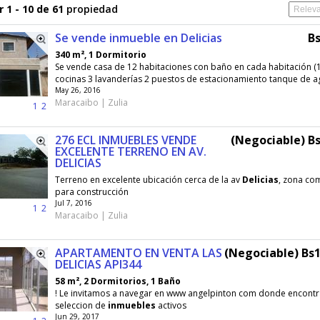
 1 - 10 de 61
propiedad
Se vende inmueble en Delicias
Bs
340 m², 1 Dormitorio
Se vende casa de 12 habitaciones con baño en cada habitación (
cocinas 3 lavanderías 2 puestos de estacionamiento tanque de ag
May 26, 2016
Maracaibo | Zulia
1
2
276 ECL INMUEBLES VENDE
(Negociable) Bs
EXCELENTE TERRENO EN AV.
DELICIAS
Terreno en excelente ubicación cerca de la av
Delicias
, zona com
para construcción
Jul 7, 2016
1
2
Maracaibo | Zulia
APARTAMENTO EN VENTA LAS
(Negociable) Bs1
DELICIAS API344
58 m², 2 Dormitorios, 1 Baño
! Le invitamos a navegar en www angelpinton com donde encontr
seleccion de
inmuebles
activos
Jun 29, 2017