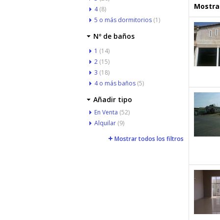
Mostrar
4
(8)
5 o más dormitorios
(1)
Nº de baños
1
(14)
2
(15)
3
(18)
4 o más baños
(5)
Añadir tipo
En Venta
(52)
Alquilar
(9)
Mostrar todos los filtros