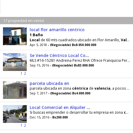
17 propiedad en venta
local flor amarillo centrico
1 Baño
Local
de 60 mts cuadrados ubicado en Flor Amarillo,
Valencia
Apr 5, 2018
- (Negociable) Bs8.050.000.000
Se Vende Céntrico Local Comercial
MLS #16-15281 Andreina Perez RHA Ofrece Franquicia Personal en Venta Excelente galpón ubicado en la zona industrial Morrillo de Pto Cabello...
Sep 15, 2016
- (Negociable) Bs83.000.000
1
2
parcela ubicada en
parcela ubicada en zona
céntrica
de
valencia
, a pocos metros de
Sep 7, 2017
- (Negociable) Bs4.000.000
Local Comercial en Alquiler Los Colorados Cod1618014
Si buscas emprender o desarrollar tu empresa en zona
céntrica
Dec 15, 2016
- Bs200.000
1
2