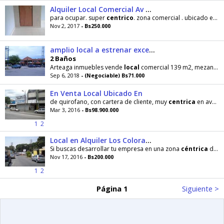
Alquiler Local Comercial Av Branger
para ocupar. super
centrico
. zona comercial . ubicado en la avenida branger. sector los taladros
Nov 2, 2017
- Bs250.000
amplio local a estrenar excelente ubicacion flor amarillo
2 Baños
Arteaga inmuebles vende
local
comercial 139 m2, mezanina, 2 baños, vestier, santa maria, cerca
Sep 6, 2018
- (Negociable) Bs71.000
En Venta Local Ubicado En
de quirofano, con cartera de cliente, muy
centrica
en avenida principal muy concurrida.Esta Empresa de servicio
Mar 3, 2016
- Bs98.900.000
1
2
Local en Alquiler Los Colorados Cod1618014
Si buscas desarrollar tu empresa en una zona
céntrica
de la ciudad, éste es el
Nov 17, 2016
- Bs200.000
1
2
Página 1
Siguiente >