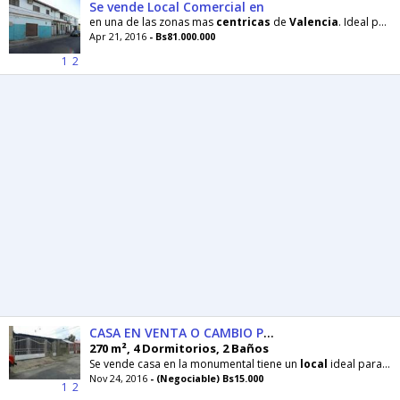
Se vende Local Comercial en
en una de las zonas mas
centricas
de
Valencia
. Ideal para comercio grande. Cuenta en la parte alta con 5 oficinas, 3
Apr 21, 2016
- Bs81.000.000
1
2
CASA EN VENTA O CAMBIO POR APARTAMENTO
270 m², 4 Dormitorios, 2 Baños
Se vende casa en la monumental tiene un
local
ideal para bodega, agua luz cantv internet, gas
Nov 24, 2016
- (Negociable) Bs15.000
1
2