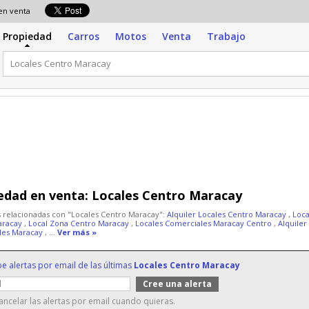
 en venta
Propiedad
Carros
Motos
Venta
Trabajo
edad en venta:
Locales Centro Maracay
 relacionadas con "Locales Centro Maracay":
Alquiler Locales Centro Maracay
,
Loca
aracay
,
Local Zona Centro Maracay
,
Locales Comerciales Maracay Centro
,
Alquiler
les Maracay
, ...
Ver más »
be alertas por email de las últimas
Locales Centro Maracay
ncelar las alertas por email cuando quieras.