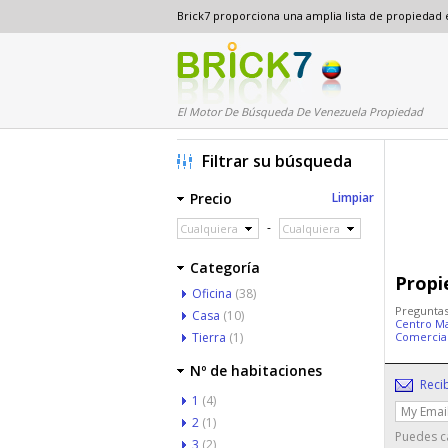
Brick7 proporciona una amplia lista de propiedad
El Motor De Búsqueda De Venezuela Propiedad
Filtrar su búsqueda
Precio
Limpiar
-
Cualquiera
Cualquiera
Categoría
Propi
Oficina
(38)
Preguntas
Casa
(10)
Centro M
Tierra
(1)
Comercia
Nº de habitaciones
Reci
1
(4)
2
(1)
Puedes ca
3
(2)