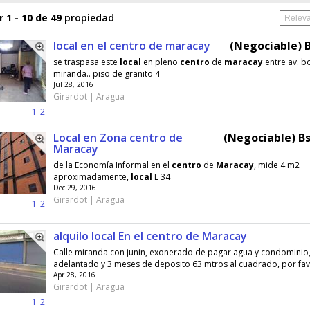
 1 - 10 de 49
propiedad
local en el centro de maracay
(Negociable) B
se traspasa este
local
en pleno
centro
de
maracay
entre av. bo
miranda.. piso de granito 4
Jul 28, 2016
Girardot | Aragua
1
2
Local en Zona centro de
(Negociable) Bs
Maracay
de la Economía Informal en el
centro
de
Maracay
, mide 4 m2
aproximadamente,
local
L 34
Dec 29, 2016
Girardot | Aragua
1
2
alquilo local En el centro de Maracay
Calle miranda con junin, exonerado de pagar agua y condominio
adelantado y 3 meses de deposito 63 mtros al cuadrado, por favo
Apr 28, 2016
Girardot | Aragua
1
2