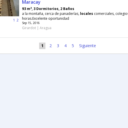
Maracay
93 m², 3 Dormitorios, 2 Baños
a la montaña, cerca de panaderías,
locales
comerciales, colegios
horas.Excelente oportunidad
1
2
Sep 15, 2016
Girardot | Aragua
1
2
3
4
5
Siguiente