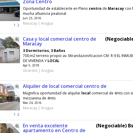
Zona Centro
Oportunidad de establecerte en Pleno
centro
de
Maracay
con f
mucha afluencia peatonal
Jun 23, 2016
Maracay | Aragua
1
2
Casa y local comercial centro de
(Negociable
Maracay
3 Dormitorios, 3 Baños
700.m2 terreno propio av. Mirandazonificacion CM- R-9 EL INM
DE VIVIENDA Y
LOCAL
Apr 5, 2018
Girardot | Aragua
Alquiler de local comercial centro de
Magnifica oportunidad de alquilar
local
comercial de 4mts con s
mezzanina de 4mts
Mar 24, 2016
Maracay | Aragua
1
2
En venta excelente
(Negociable) Bs
apartamento en Centro de