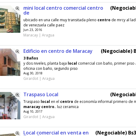
mini local centro comercial centro
(Negociabl
de
ubicado en una calle muy transitada pleno
centro
de mrcy al la
de venezuela calle paez
Jun 23, 2016
Maracay | Aragua
Edificio en centro de Maracay
(Negociable) B
3 Baños
y dos niveles, planta baja
local
comercial con baño, primer piso 
oficina con baño, segundo piso
Aug 30, 2018
Girardot | Aragua
Traspaso Local
(Negociabl
Traspaso
local
en el
centro
de economía informal primero de 
maracay
centro
.. luz ceramica
Aug 10, 2017
Girardot | Aragua
Local comercial en venta en
(Negociable) Bs3