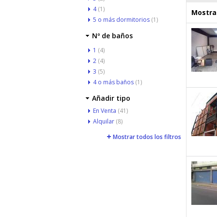
4
(1)
Mostrar
5 o más dormitorios
(1)
Nº de baños
1
(4)
2
(4)
3
(5)
4 o más baños
(1)
Añadir tipo
En Venta
(41)
Alquilar
(8)
Mostrar todos los filtros