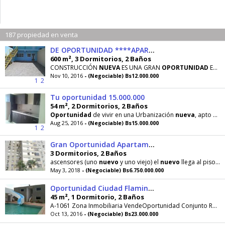
187 propiedad en venta
DE OPORTUNIDAD ****APARTAMENTO TRES NIVELES***
600 m², 3 Dormitorios, 2 Baños
CONSTRUCCIÓN
NUEVA
ES UNA GRAN
OPORTUNIDAD
EN PLENA VÍA PRINCIPAL DE MARIARA ESTADO
Nov 10, 2016
- (Negociable) Bs12.000.000
1
2
Tu oportunidad 15.000.000
54 m², 2 Dormitorios, 2 Baños
Oportunidad
de vivir en una Urbanización
nueva
, apto a estrenar para ser habitado inmediatamente
Aug 25, 2016
- (Negociable) Bs15.000.000
1
2
Gran Oportunidad Apartamento Centro Norte A1200
3 Dormitorios, 2 Baños
ascensores (uno
nuevo
y uno viejo) el
nuevo
llega al piso del apto.
May 3, 2018
- (Negociable) Bs6.750.000.000
Oportunidad Ciudad Flamingo
45 m², 1 Dormitorio, 2 Baños
A-1061 Zona Inmobiliaria VendeOportunidad Conjunto Residencial
Oct 13, 2016
- (Negociable) Bs23.000.000