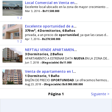
Local Comercial en Venta en Los Jarales San Diego codflex161471
Excelente local ubicado en la zona de mayor crecimiento de
Mar 3, 2016
- Bs11.500.000
1
2
Excelente oportunidad de adquirir casa en Prebo I
379 m², 4 Dormitorios, 6 Baños
privada, a un precio de
oportunidad
, ya que las casas de la zona cuestan lo mismo sin ser remodeladas
Apr 7, 2016
- Bs278.500.000
1
2
NEFTALI VENDE APARTAMENTO ABADIA PRECIO DE OPORTUNIDAD
3 Dormitorios, 2 Baños
APARTAMENTO A ESTRENAR DATA
NUEVA
EN LA ZONA DE SAN DIEGO EL INMUEBLE ESTA CONSTITUIDO POR SALA
Jun 7, 2018
- (Negociable) Bs11.000
Venta de apartamento en lomas del este OPORTUNIDAD
1 Dormitorio, 1 Baño
BAJÓN DE PRECIO
OPORTUNIDAD
. Le ofrecemos hermoso apartamento tipo estudio con impecable cocina
Aug 23, 2018
- (Negociable) Bs9.900.000.000
Página 1
Siguiente >