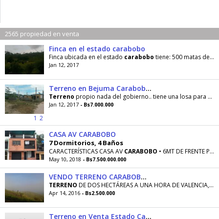
2565 propiedad en venta
Finca en el estado carabobo
Finca ubicada en el estado
carabobo
tiene: 500 matas de ocumo 300 matas de plátano (180
Jan 12, 2017
Terreno en Bejuma Carabobo Lomadcarrizal
Terreno
propio nada del gobierno.. tiene una losa para dos cuartos y un baño ya comenzado
Jan 12, 2017
- Bs7.000.000
1
2
CASA AV CARABOBO
7 Dormitorios, 4 Baños
CARACTERÍSTICAS CASA AV
CARABOBO
• 6MT DE FRENTE POR 28 DE FONDO • 168MT2 DE
May 10, 2018
- Bs7.500.000.000
VENDO TERRENO CARABOBO EN MONTAÑA CON CASA
TERRENO
DE DOS HECTÁREAS A UNA HORA DE VALENCIA, VÍA EL PAO...,CLIMA DE MONTAÑA CON PASTO , CASA
Apr 14, 2016
- Bs2.500.000
Terreno en Venta Estado Carabobo RentAHouse Codflex