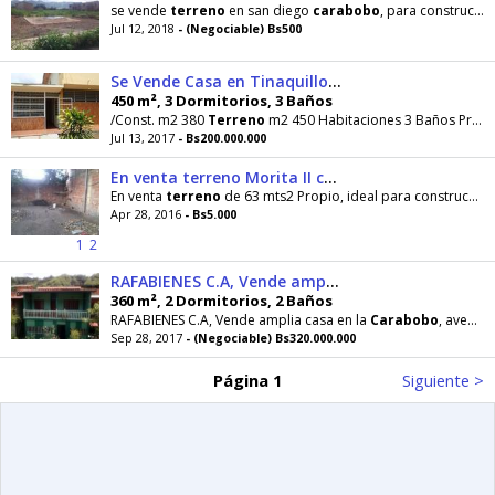
se vende
terreno
en san diego
carabobo
, para construcción de towhouse.
Jul 12, 2018
- (Negociable) Bs500
Se Vende Casa en Tinaquillo! AV Carabobo SDC143
450 m², 3 Dormitorios, 3 Baños
/Const. m2 380
Terreno
m2 450 Habitaciones 3 Baños Princ 3
Jul 13, 2017
- Bs200.000.000
En venta terreno Morita II cerca Universidad de Carabobo
En venta
terreno
de 63 mts2 Propio, ideal para construccion de town house y o vivienda, locales u
Apr 28, 2016
- Bs5.000
1
2
RAFABIENES C.A, Vende amplia casa en la Carabobo
360 m², 2 Dormitorios, 2 Baños
RAFABIENES C.A, Vende amplia casa en la
Carabobo
, avenida principal, cercanías a Panaderías
Sep 28, 2017
- (Negociable) Bs320.000.000
Página 1
Siguiente >