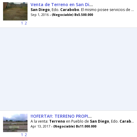
Venta de Terreno en San Diego
San
Diego
, Edo.
Carabobo
. El mismo posee servicios de agua, luz, calles asfaltadas; fácil acceso
Sep 1, 2016
- (Negociable) Bs5.500.000
1
2
!!OFERTA!!: TERRENO PROPIO EN EL PUEBLO DE SAN DIEGO
A la venta:
Terreno
en Pueblo de
San
Diego
, Edo.
Carabobo
Apr 13, 2017
- (Negociable) Bs11.000.000
1
2