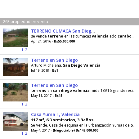
263 propiedad en venta
TERRENO CUMACA San Diego Edo
se vende
terreno
en las cumacas
valencia
edo
carabobo
m
Apr 21, 2016
- Bs55.000.000
1
2
Terreno en San Diego
Arturo Michelena,
San
Diego
Valencia
Jul 19, 2018
- Bs1
Terreno en San Diego
terreno
en
san
diego
valencia
mide 13#16 grande recibo carro con bigas de arrastre y una casita
May 11, 2017
- Bs15
1
2
Casa Yuma I , Valencia
117 m², 6 Dormitorios, 3 Baños
Se Vende. Casa de esquina en la urbanización Yuma I de
San
May 4, 2017
- (Negociable) Bs148.000.000
1
2