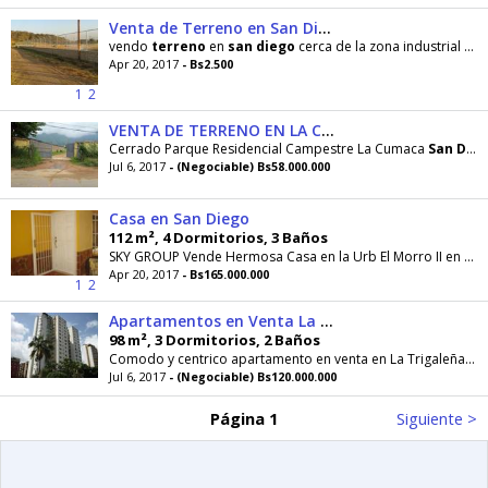
Venta de Terreno en San Diego
vendo
terreno
en
san
diego
cerca de la zona industrial castillito,terminal Bid Lou,CC Metropolis
Apr 20, 2017
- Bs2.500
1
2
VENTA DE TERRENO EN LA CUMACA SAN DIEGO
Cerrado Parque Residencial Campestre La Cumaca
San
Diego
Jul 6, 2017
- (Negociable) Bs58.000.000
Casa en San Diego
112 m², 4 Dormitorios, 3 Baños
SKY GROUP Vende Hermosa Casa en la Urb El Morro II en
Sa
Apr 20, 2017
- Bs165.000.000
1
2
Apartamentos en Venta La trigaleña Valencia
98 m², 3 Dormitorios, 2 Baños
Comodo y centrico apartamento en venta en La Trigaleña,
Va
Jul 6, 2017
- (Negociable) Bs120.000.000
Página 1
Siguiente >