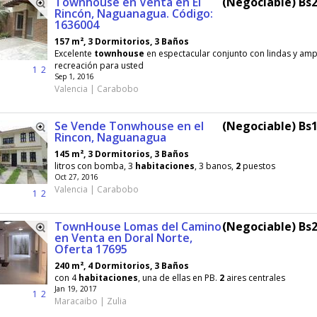
Townhouse en Venta en El
(Negociable) Bs2
Rincón, Naguanagua. Código:
1636004
157 m², 3 Dormitorios, 3 Baños
Excelente
townhouse
en espectacular conjunto con lindas y amp
recreación para usted
1
2
Sep 1, 2016
Valencia | Carabobo
Se Vende Tonwhouse en el
(Negociable) Bs1
Rincon, Naguanagua
145 m², 3 Dormitorios, 3 Baños
litros con bomba, 3
habitaciones
, 3 banos,
2
puestos
Oct 27, 2016
Valencia | Carabobo
1
2
TownHouse Lomas del Camino
(Negociable) Bs2
en Venta en Doral Norte,
Oferta 17695
240 m², 4 Dormitorios, 3 Baños
con 4
habitaciones
, una de ellas en PB.
2
aires centrales
Jan 19, 2017
1
2
Maracaibo | Zulia