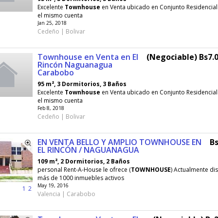
Excelente
Townhouse
en Venta ubicado en Conjunto Residencial 
el mismo cuenta
Jan 25, 2018
Cedeño | Bolivar
Townhouse en Venta en El
(Negociable) Bs7.0
Rincón Naguanagua
Carabobo
95 m², 3 Dormitorios, 3 Baños
Excelente
Townhouse
en Venta ubicado en Conjunto Residencial 
el mismo cuenta
Feb 8, 2018
Cedeño | Bolivar
EN VENTA BELLO Y AMPLIO TOWNHOUSE EN
Bs
EL RINCÓN / NAGUANAGUA
109 m², 2 Dormitorios, 2 Baños
personal Rent-A-House le ofrece (
TOWNHOUSE
) Actualmente d
más de 1000 inmuebles activos
May 19, 2016
1
2
Valencia | Carabobo