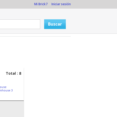
Mi Brick7
Iniciar sesión
Total : 8
ouse
nhouse 3