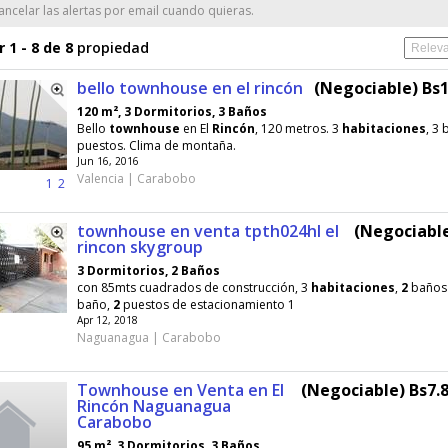
ncelar las alertas por email cuando quieras.
 1 - 8 de 8
propiedad
bello townhouse en el rincón
(Negociable) Bs1
120 m², 3 Dormitorios, 3 Baños
Bello
townhouse
en El
Rincón
, 120 metros. 3
habitaciones
, 3
puestos. Clima de montaña.
Jun 16, 2016
Valencia | Carabobo
1
2
townhouse en venta tpth024hl el
(Negociable
rincon skygroup
3 Dormitorios, 2 Baños
con 85mts cuadrados de construcción, 3
habitaciones
,
2
baños 
baño,
2
puestos de estacionamiento 1
Apr 12, 2018
Naguanagua | Carabobo
Townhouse en Venta en El
(Negociable) Bs7.8
Rincón Naguanagua
Carabobo
95 m², 3 Dormitorios, 3 Baños