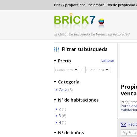
Brick7 proporciona una amplia lista de propiedad
El Motor De Búsqueda De Venezuela Propiedad
Filtrar su búsqueda
Precio
Limpiar
-
Cualquiera
Cualquiera
Categoría
Propi
Casa
(8)
venta
Nº de habitaciones
Preguntas
Porcelan
2
(1)
Habitaci
3
(6)
4
(1)
Reci
Nº de baños