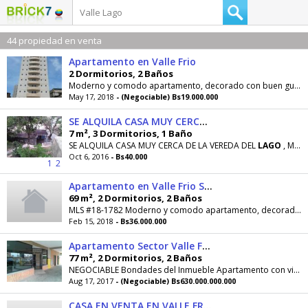
44 propiedad en venta
Apartamento en Valle Frio
2 Dormitorios, 2 Baños
Moderno y comodo apartamento, decorado con buen gusto, con vista al
May 17, 2018
- (Negociable) Bs19.000.000
SE ALQUILA CASA MUY CERCA DE LA VEREDA DEL LAGO
7 m², 3 Dormitorios, 1 Baño
SE ALQUILA CASA MUY CERCA DE LA VEREDA DEL
LAGO
, MUY CERCA DE LA PLAZA MARACAIBO , CERCA
Oct 6, 2016
- Bs40.000
1
2
Apartamento en Valle Frio Se Alquila
69 m², 2 Dormitorios, 2 Baños
MLS #18-1782 Moderno y comodo apartamento, decorado con buen gusto, con vista al
Feb 15, 2018
- Bs36.000.000
Apartamento Sector Valle Frio Lugano Suite
77 m², 2 Dormitorios, 2 Baños
NEGOCIABLE Bondades del Inmueble Apartamento con vista al
Aug 17, 2017
- (Negociable) Bs630.000.000.000
CASA EN VENTA EN VALLE FRIO API 1318