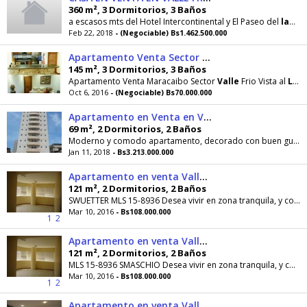
360 m², 3 Dormitorios, 3 Baños
a escasos mts del Hotel Intercontinental y El Paseo del
lago
.
Feb 22, 2018
- (Negociable) Bs1.462.500.000
Apartamento Venta Sector Valle Frio Vista al Lago 05OCT
145 m², 3 Dormitorios, 3 Baños
Apartamento Venta Maracaibo Sector
Valle
Frio Vista al
Lago
Oct 6, 2016
- (Negociable) Bs70.000.000
Apartamento en Venta en Valle Frio, , VE RAH: 1714772
69 m², 2 Dormitorios, 2 Baños
Moderno y comodo apartamento, decorado con buen gusto, con vista al
Jan 11, 2018
- Bs3.213.000.000
Apartamento en venta Valle Frio MLS 158936
121 m², 2 Dormitorios, 2 Baños
SWUETTER MLS 15-8936 Desea vivir en zona tranquila, y con linda vista al
Mar 10, 2016
- Bs108.000.000
1
2
Apartamento en venta Valle Frio MLS 158936
121 m², 2 Dormitorios, 2 Baños
MLS 15-8936 SMASCHIO Desea vivir en zona tranquila, y con linda vista al
Mar 10, 2016
- Bs108.000.000
1
2
Apartamento en venta Valle Frio MLS 156255