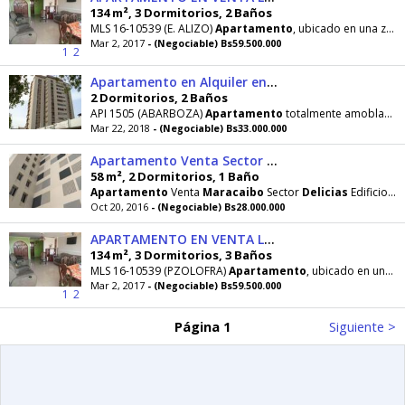
134 m², 3 Dormitorios, 2 Baños
MLS 16-10539 (E. ALIZO)
Apartamento
, ubicado en una zona tranquila y residencial de
Mar 2, 2017
- (Negociable) Bs59.500.000
1
2
Apartamento en Alquiler en Delicias API 1505
2 Dormitorios, 2 Baños
API 1505 (ABARBOZA)
Apartamento
totalmente amoblado y listo para habitar, en excelentes condiciones
Mar 22, 2018
- (Negociable) Bs33.000.000
Apartamento Venta Sector Delicias Edificio San Gabriele 19OCT
58 m², 2 Dormitorios, 1 Baño
Apartamento
Venta
Maracaibo
Sector
Delicias
Edificio San Gabriele 19OCT
Oct 20, 2016
- (Negociable) Bs28.000.000
APARTAMENTO EN VENTA LAS DELICIAS MLS 1610539
134 m², 3 Dormitorios, 3 Baños
MLS 16-10539 (PZOLOFRA)
Apartamento
, ubicado en una zona tranquila y residencial de
Mar 2, 2017
- (Negociable) Bs59.500.000
1
2
Página 1
Siguiente >