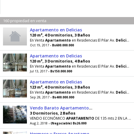
160 propiedad en venta
Apartamento en Delicias
120 m², 4 Dormitorios, 3 Baños
En Venta
Apartamento
en Residencias El Pilar Av.
Delicias
1
Oct 19, 2017
- Bs600.000.000
Apartamento en Delicias
120 m², 3 Dormitorios, 4 Baños
En Venta
Apartamento
en Residencias El Pilar Av.
Delicias
1
Jul 13, 2017
- Bs150.000.000
Apartamento en Delicias
123 m², 4 Dormitorios, 3 Baños
En Venta
Apartamento
en Residencias El Pilar Av.
Delicias
1
Sep 28, 2017
- Bs400.000.000
Vendo Barato Apartamento en Delicia
3 Dormitorios, 2 Baños
VENDO ECONÓMICO
APARTAMENTO
DE 135 mts 2 EN LA ZONA NORTE DE
Aug 2, 2018
- (Negociable) Bs26.000
Hermoso y Fresco Apartamento en Sector Delicias VENDO