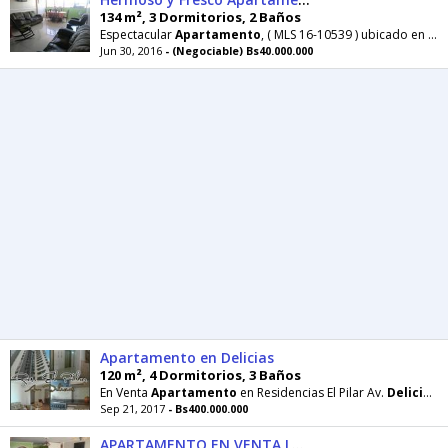
134 m², 3 Dormitorios, 2 Baños
Espectacular
Apartamento
, ( MLS 16-10539 ) ubicado en una zona tranquila y residencial de
Jun 30, 2016
- (Negociable) Bs40.000.000
Apartamento en Delicias
120 m², 4 Dormitorios, 3 Baños
En Venta
Apartamento
en Residencias El Pilar Av.
Delicias
1
Sep 21, 2017
- Bs400.000.000
APARTAMENTO EN VENTA LAS DELICIAS MLS 1610539