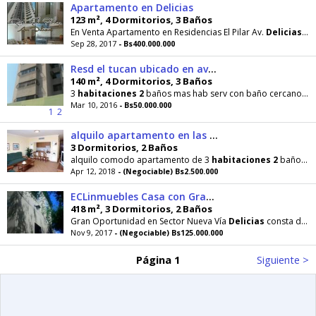
Apartamento en Delicias
123 m², 4 Dormitorios, 3 Baños
En Venta Apartamento en Residencias El Pilar Av.
Delicias
12
Sep 28, 2017
- Bs400.000.000
Resd el tucan ubicado en av delicias vifilancia 2 puestos
140 m², 4 Dormitorios, 3 Baños
3
habitaciones
2
baños mas hab serv con baño cercano a hospitales,farmacia,bancos,super mercado
Mar 10, 2016
- Bs50.000.000
1
2
alquilo apartamento en las delicias
3 Dormitorios, 2 Baños
alquilo comodo apartamento de 3
habitaciones
2
baños sala comedor cocina puesto de estacionamiento
Apr 12, 2018
- (Negociable) Bs2.500.000
ECLinmuebles Casa con Gran Extensión de Terrero
418 m², 3 Dormitorios, 2 Baños
Gran Oportunidad en Sector Nueva Vía
Delicias
consta de 3
Nov 9, 2017
- (Negociable) Bs125.000.000
Página 1
Siguiente >