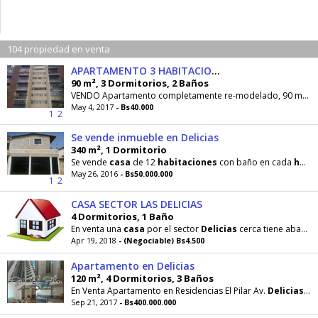
104 propiedad en venta
APARTAMENTO 3 HABITACIONES 2 BAÑOS
90 m², 3 Dormitorios, 2 Baños
VENDO Apartamento completamente re-modelado, 90 mts2, 3
May 4, 2017
- Bs40.000
1
2
Se vende inmueble en Delicias
340 m², 1 Dormitorio
Se vende
casa
de 12
habitaciones
con baño en cada
habitación
May 26, 2016
- Bs50.000.000
1
2
CASA SECTOR LAS DELICIAS
4 Dormitorios, 1 Baño
En venta una
casa
por el sector
Delicias
cerca tiene abasto licorería la
Apr 19, 2018
- (Negociable) Bs4.500
Apartamento en Delicias
120 m², 4 Dormitorios, 3 Baños
En Venta Apartamento en Residencias El Pilar Av.
Delicias
12
Sep 21, 2017
- Bs400.000.000