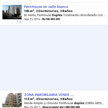
PentHouse en valle blanco
165 m², 3 Dormitorios, 3 Baños
En Venta, PenHouse
Duplex
Totalmente remodelado con excelentes acabados,Bella cocina empotrada
Sep 15, 2016
- Bs190.000.000
1
2
ZONA INMOBILIARIA VENDE AMPLIO Y COMODO PENTHOUSE EN SAN DIEGO
113 m², 4 Dormitorios, 3 Baños
Vende Amplio y cómodo Penthouse
duplex
(OBRA GRIS) ubicado en San Diego, Conj. Resd
Nov 16, 2017
- (Negociable) Bs1.080.000.000