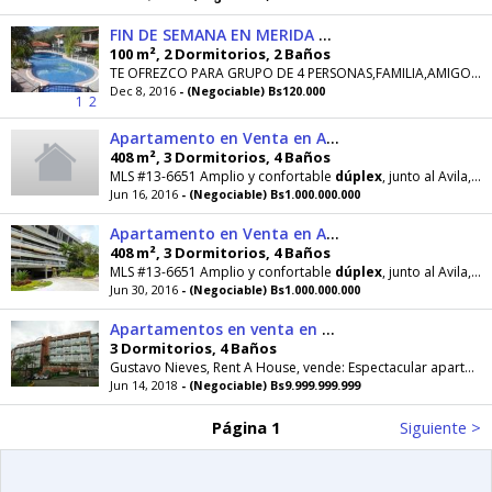
FIN DE SEMANA EN MERIDA DE PISCINA 04160917198
100 m², 2 Dormitorios, 2 Baños
TE OFREZCO PARA GRUPO DE 4 PERSONAS,FAMILIA,AMIGOS,FIN DE SEMANA EN EL PARQUE ALDEA
Dec 8, 2016
- (Negociable) Bs120.000
1
2
Apartamento en Venta en Altamira
408 m², 3 Dormitorios, 4 Baños
MLS #13-6651 Amplio y confortable
dúplex
, junto al Avila, con clara iluminación natural, fresca
Jun 16, 2016
- (Negociable) Bs1.000.000.000
Apartamento en Venta en Altamira
408 m², 3 Dormitorios, 4 Baños
MLS #13-6651 Amplio y confortable
dúplex
, junto al Avila, con clara iluminación natural, fresca
Jun 30, 2016
- (Negociable) Bs1.000.000.000
Apartamentos en venta en Escampadero , , MLS 1714087
3 Dormitorios, 4 Baños
Gustavo Nieves, Rent A House, vende: Espectacular apartamento
Jun 14, 2018
- (Negociable) Bs9.999.999.999
Página 1
Siguiente >