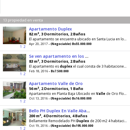
13 propiedad en venta
Apartamento Duplex
82 m², 3 Dormitorios, 2 Baños
El apartamento se encuentra ubicado en Santa Lucia en los
v
Apr 20, 2017
- (Negociable) Bs55.000.000
1
2
Se ven apartamento en los Valles del Tuy
83 m², 3 Dormitorios, 2 Baños
El apartamento es
duplex
el cual consta de 3 habitaciones, 2 baños, sala-comedor y cocina solo pago
Feb 18, 2016
- Bs7.500.000
1
2
Apartamento Valle de Oro
56 m², 2 Dormitorios, 1 Baño
Apartamento en Planta Baja Ubicado en
Valle
de Oro Flor Amarillo, cocina con tope de granito, baño
Oct 13, 2016
- (Negociable) Bs16.000.000
1
2
Bello PH Duplex En Valle Abajo Edificio Pequeño
200 m², 4 Dormitorios, 4 Baños
Bellamente Remodelado PH
Duplex
de 200 m2 4 habitaciones 3 baños (2 internos) con habitaciones
Oct 19, 2016
- (Negociable) Bs195.000.000
1
2