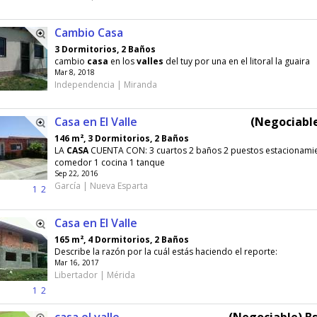
Cambio Casa
3 Dormitorios, 2 Baños
cambio
casa
en los
valles
del tuy por una en el litoral la guaira
Mar 8, 2018
Independencia | Miranda
Casa en El Valle
(Negociable
146 m², 3 Dormitorios, 2 Baños
LA
CASA
CUENTA CON: 3 cuartos 2 baños 2 puestos estacionamie
comedor 1 cocina 1 tanque
Sep 22, 2016
García | Nueva Esparta
1
2
Casa en El Valle
165 m², 4 Dormitorios, 2 Baños
Describe la razón por la cuál estás haciendo el reporte:
Mar 16, 2017
Libertador | Mérida
1
2