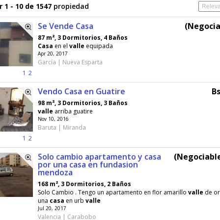
 1 - 10 de 1547
propiedad
Se Vende Casa
(Negocia
87 m², 3 Dormitorios, 4 Baños
Casa
en el
valle
equipada
Apr 20, 2017
García | Nueva Esparta
1
2
Vendo Casa en Guatire
Bs
98 m², 3 Dormitorios, 3 Baños
valle
arriba guatire
Nov 10, 2016
Baruta | Miranda
1
2
Solo cambio apartamento y casa
(Negociable
por una casa en fundasion
mendoza
168 m², 3 Dormitorios, 2 Baños
Solo Cambio . Tengo un apartamento en flor amarillo
valle
de or
una
casa
en urb
valle
Jul 20, 2017
Valencia | Carabobo