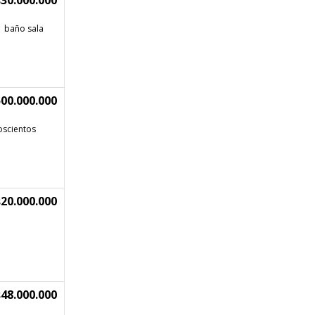
30.000.000
1 baño sala
500.000.000
oscientos
20.000.000
48.000.000