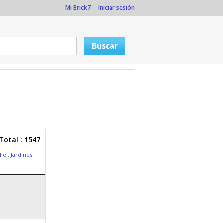
Mi Brick7
Iniciar sesión
Total : 1547
lle
,
Jardines