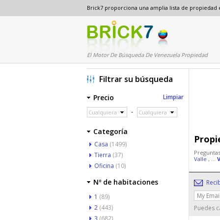
Brick7 proporciona una amplia lista de propiedad
El Motor De Búsqueda De Venezuela Propiedad
Filtrar su búsqueda
Precio
Limpiar
-
Cualquiera
Cualquiera
Categoría
Propi
Casa
(1499)
Preguntas
Tierra
(37)
Valle
, ...
Oficina
(10)
Nº de habitaciones
Reci
1
(89)
2
(443)
Puedes ca
3
(682)