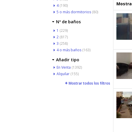
Mostrar
4
(190)
5 o más dormitorios
(80)
Nº de baños
1
(229)
2
(817)
3
(258)
4 o más baños
(163)
Añadir tipo
En Venta
(1392)
Alquilar
(155)
Mostrar todos los filtros