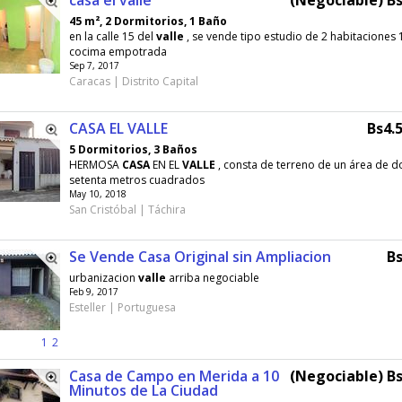
casa el valle
(Negociable) Bs
45 m², 2 Dormitorios, 1 Baño
en la calle 15 del
valle
, se vende tipo estudio de 2 habitaciones 
cocima empotrada
Sep 7, 2017
Caracas | Distrito Capital
CASA EL VALLE
Bs4.
5 Dormitorios, 3 Baños
HERMOSA
CASA
EN EL
VALLE
, consta de terreno de un área de d
setenta metros cuadrados
May 10, 2018
San Cristóbal | Táchira
Se Vende Casa Original sin Ampliacion
Bs
urbanizacion
valle
arriba negociable
Feb 9, 2017
Esteller | Portuguesa
1
2
Casa de Campo en Merida a 10
(Negociable) Bs
Minutos de La Ciudad